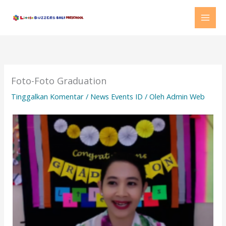
Lewati
MAI
ke
MEN
konten
Foto-Foto Graduation
Tinggalkan Komentar
/
News Events ID
/ Oleh
Admin Web