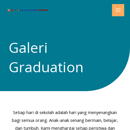
Lewati
MAI
ke
MEN
konten
Galeri
Graduation
Setiap hari di sekolah adalah hari yang menyenangkan
bagi semua orang. Anak-anak senang bermain, belajar,
dan tumbuh. Kami menghargai setiap peristiwa dan